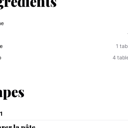
grédients
ne
e
1
tab
p
4
tabl
apes
1
rer la pâte