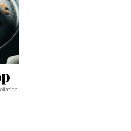
op
ollation