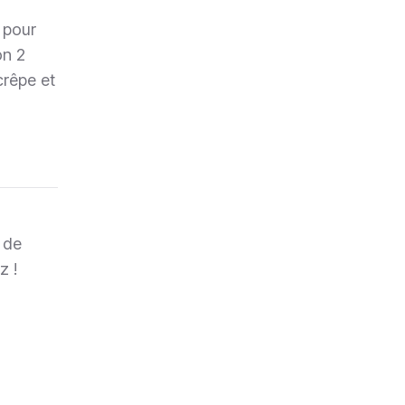
 pour
on 2
crêpe et
 de
z !