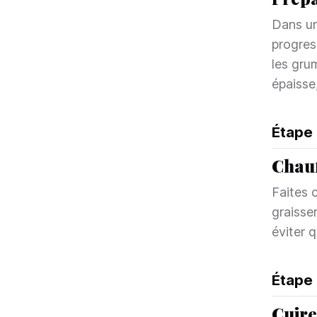
Dans un
progres
les gru
épaisse
Étape
Chauf
Faites 
graisse
éviter q
Étape
Cuire