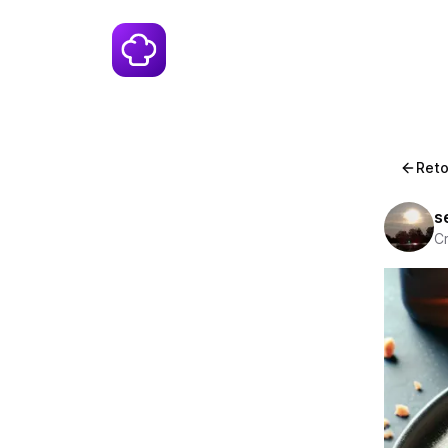
Reto
s
Cr