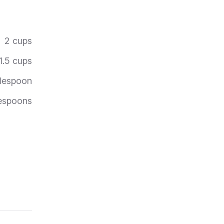
2
cups
1.5
cups
lespoon
espoons