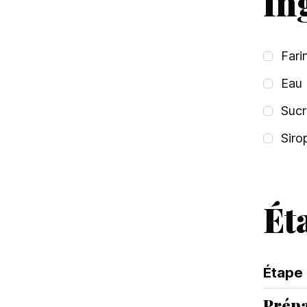
In
Fari
Eau
Sucr
Siro
Ét
Étape
Prépa