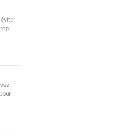
éviter
trop
uvez
 pour