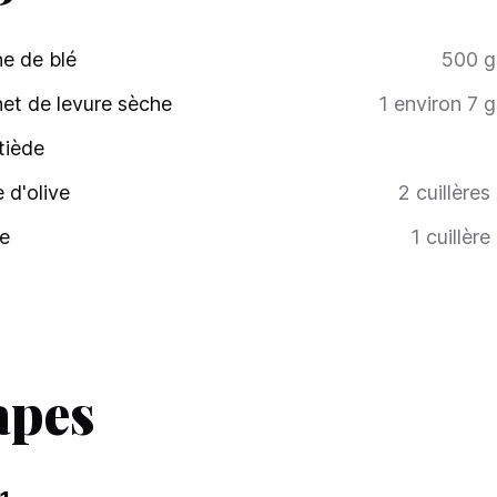
ne de blé
500
g
et de levure sèche
1
environ 7 
tiède
e d'olive
2
cuillères
e
1
cuillère
apes