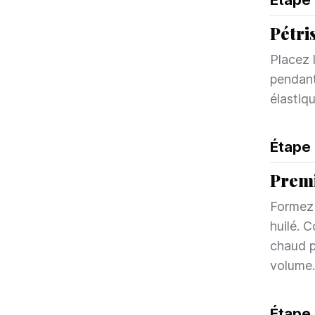
Étape
Pétri
Placez 
pendant
élastiqu
Étape
Premi
Formez 
huilé. 
chaud p
volume.
Étape