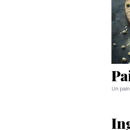
Pa
Un pain
In