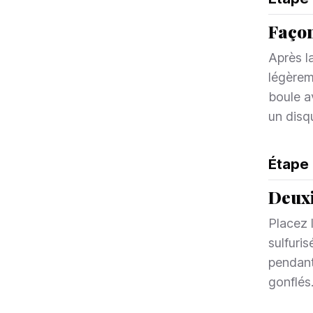
Façon
Après l
légèrem
boule a
un disq
Étape
Deuxi
Placez 
sulfuri
pendant
gonflés