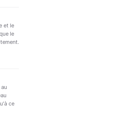
 et le
que le
ctement.
 au
eau
qu'à ce