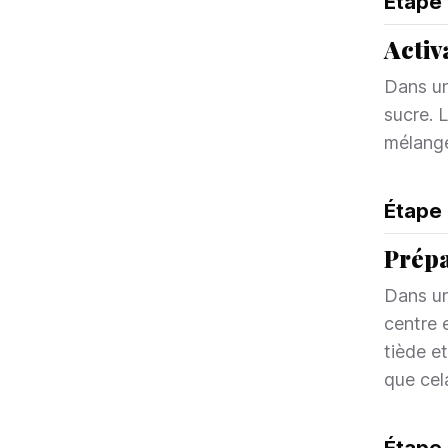
Étape
Activ
Dans un
sucre. 
mélange
Étape
Prépa
Dans un 
centre 
tiède et
que cel