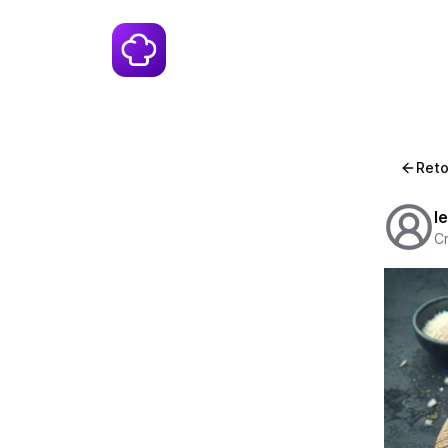
Reto
l
Cr