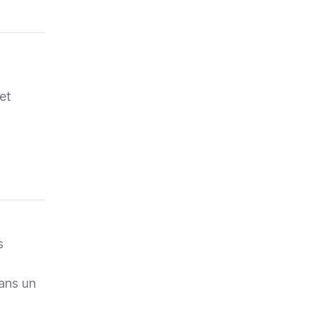
t
et
s
ans un