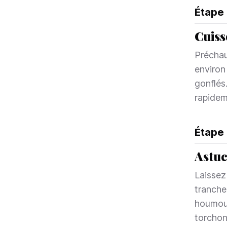
Étape
Cuiss
Préchau
environ
gonflés.
rapidem
Étape
Astuc
Laissez 
tranche
houmous
torchon