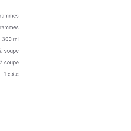
rammes
grammes
300
ml
 à soupe
 à soupe
1
c.à.c