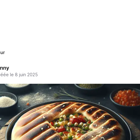
ur
enny
éée le 8 juin 2025