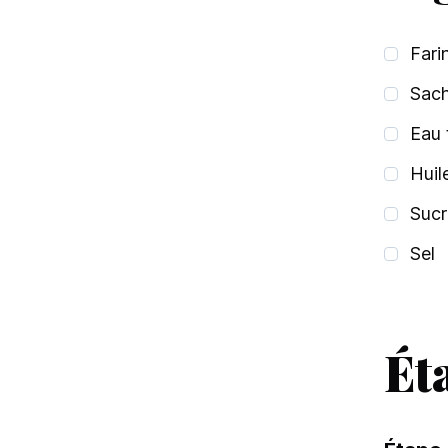
Fari
Sach
Eau 
Huil
Sucr
Sel
Ét